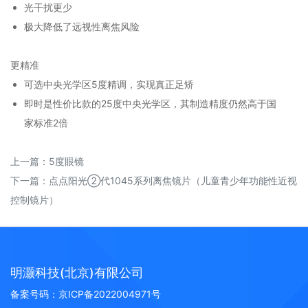
光干扰更少
极大降低了远视性离焦风险
更精准
可选中央光学区5度精调，实现真正足矫
即时是性价比款的25度中央光学区，其制造精度仍然高于国
家标准2倍
上一篇：
5度眼镜
下一篇：
点点阳光②代1045系列离焦镜片（儿童青少年功能性近视
控制镜片）
明灏科技(北京)有限公司
备案号码：
京ICP备2022004971号