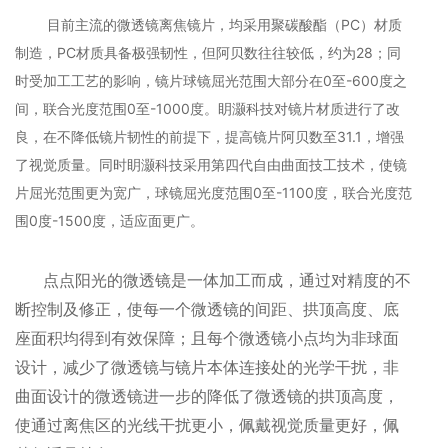
目前主流的微透镜离焦镜片，均采用聚碳酸酯（PC）材质
制造，PC材质具备极强韧性，但阿贝数往往较低，约为28；同
时受加工工艺的影响，镜片球镜屈光范围大部分在0至-600度之
间，联合光度范围0至-1000度。眀灏科技对镜片材质进行了改
良，在不降低镜片韧性的前提下，提高镜片阿贝数至31.1，增强
了视觉质量。同时眀灏科技采用第四代自由曲面技工技术，使镜
片屈光范围更为宽广，球镜屈光度范围0至-1100度，联合光度范
围0度-1500度，适应面更广。
点点阳光的微透镜是一体加工而成，通过对精度的不
断控制及修正，使每一个微透镜的间距、拱顶高度、底
座面积均得到有效保障；且每个微透镜小点均为非球面
设计，减少了微透镜与镜片本体连接处的光学干扰，非
曲面设计的微透镜进一步的降低了微透镜的拱顶高度，
使通过离焦区的光线干扰更小，佩戴视觉质量更好，佩